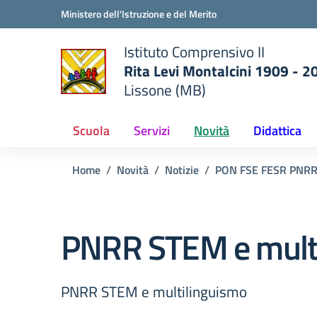
Vai ai contenuti
Vai al menu di navigazione
Vai al footer
Ministero dell'Istruzione e del Merito
Istituto Comprensivo II
Rita Levi Montalcini 1909 - 2
Lissone (MB)
 della scuola
— Visita la pagina iniziale del
Scuola
Servizi
Novità
Didattica
Home
Novità
Notizie
PON FSE FESR PNR
PNRR STEM e mult
PNRR STEM e multilinguismo