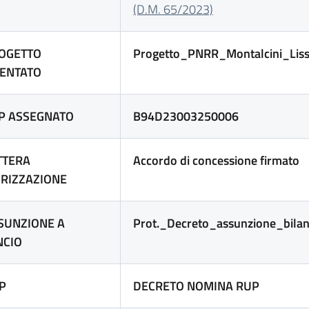
(D.M. 65/2023)
ROGETTO
Progetto_PNRR_Montalcini_Lis
ENTATO
UP ASSEGNATO
B94D23003250006
ETTERA
Accordo di concessione firmato
RIZZAZIONE
SSUNZIONE A
Prot._Decreto_assunzione_bila
NCIO
UP
DECRETO NOMINA RUP