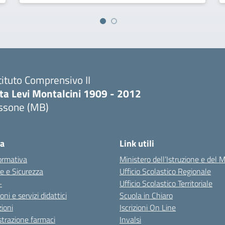
tituto Comprensivo II
ita Levi Montalcini 1909 - 2012
issone (MB)
Visita la pagina iniziale della scuola
ca
Link utili
ormativa
Ministero dell’Istruzione e del M
e e Sicurezza
Ufficio Scolastico Regionale
+
Ufficio Scolastico Territoriale
ni e servizi didattici
Scuola in Chiaro
ioni
Iscrizioni On Line
trazione farmaci
Invalsi