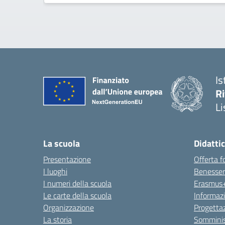
Is
R
L
— 
La scuola
Didatti
Presentazione
Offerta f
I luoghi
Benesser
I numeri della scuola
Erasmus
Le carte della scuola
Informazio
Organizzazione
Progettaz
La storia
Somminis