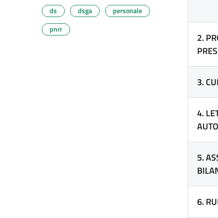
ds
dsga
personale
pnrr
2. P
PRES
3. C
4. L
AUTO
5. A
BILA
6. R