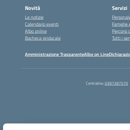
Novità
Servizi
Le notizie
Personale
Calendario eventi
Famiglie 
Albo online
Percorsi d
Bacheca sindacale
Tutti i ser
Amministrazione Trasparente
Albo on Line
Dichiarazio
Centralino:
0397397570