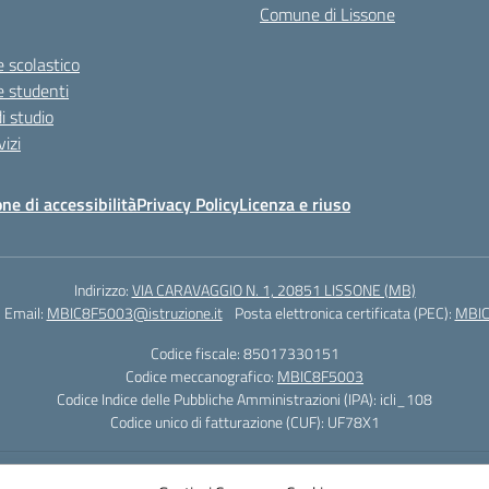
Comune di Lissone
 scolastico
e studenti
i studio
vizi
ne di accessibilità
Privacy Policy
Licenza e riuso
Indirizzo:
VIA CARAVAGGIO N. 1, 20851 LISSONE (MB)
Email:
MBIC8F5003@istruzione.it
Posta elettronica certificata (PEC):
MBIC
Codice fiscale: 85017330151
Codice meccanografico:
MBIC8F5003
Codice Indice delle Pubbliche Amministrazioni (IPA): icli_108
Codice unico di fatturazione (CUF): UF78X1
Powered by