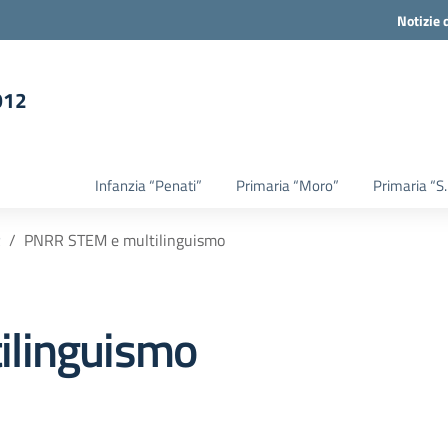
Notizie
012
la scuola
Infanzia “Penati”
Primaria “Moro”
Primaria “S
R
PNRR STEM e multilinguismo
ilinguismo