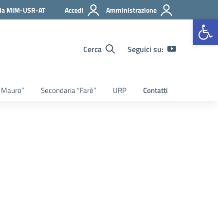
 da MIM-USR-AT
Accedi
Amministrazione
Apr
Cerca
Seguici su:
. Mauro”
Secondaria “Farè”
URP
Contatti