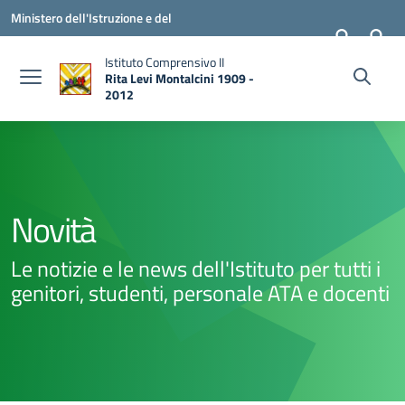
Vai ai contenuti
Vai al menu di navigazione
Vai al footer
Ministero dell'Istruzione e del
Merito
Istituto Comprensivo II
Rita Levi Montalcini 1909 -
2012
— Visita la pagina iniziale della scuola
Novità
Le notizie e le news dell'Istituto per tutti i
genitori, studenti, personale ATA e docenti