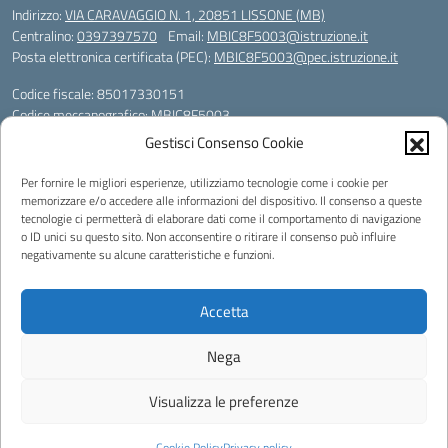
Indirizzo:
VIA CARAVAGGIO N. 1, 20851 LISSONE (MB)
Centralino:
0397397570
Email:
MBIC8F5003@istruzione.it
Posta elettronica certificata (PEC):
MBIC8F5003@pec.istruzione.it
Codice fiscale: 85017330151
Codice meccanografico:
MBIC8F5003
Codice Indice delle Pubbliche Amministrazioni (IPA): icli_108
Gestisci Consenso Cookie
Codice unico di fatturazione (CUF): UF78X1
Per fornire le migliori esperienze, utilizziamo tecnologie come i cookie per
memorizzare e/o accedere alle informazioni del dispositivo. Il consenso a queste
Powered by
tecnologie ci permetterà di elaborare dati come il comportamento di navigazione
o ID unici su questo sito. Non acconsentire o ritirare il consenso può influire
negativamente su alcune caratteristiche e funzioni.
Accetta
Note legali
Nega
Idea e progetto di Designers Italia
Progettato e sviluppato da Easyteam.org SRL
Visualizza le preferenze
Cookie Policy
Privacy policy