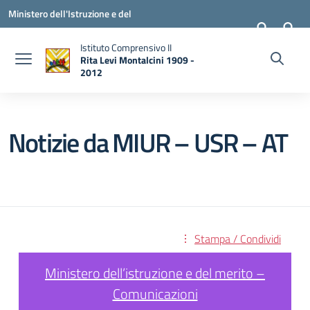
Vai ai contenuti
Vai al menu di navigazione
Vai al footer
Ministero dell'Istruzione e del
Merito
Istituto Comprensivo II
Rita Levi Montalcini 1909 -
2012
— Visita la pagina iniziale della scuola
Notizie da MIUR – USR – AT
Stampa / Condividi
Ministero dell’istruzione e del merito –
Comunicazioni