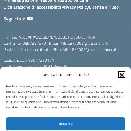
Dichiarazione di accessibilità
Privacy Policy
Licenza e riuso
Seguici su:
Indirizzo:
VIA CARAVAGGIO N. 1, 20851 LISSONE (MB)
Centralino:
0397397570
Email:
MBIC8F5003@istruzione.it
Posta elettronica certificata (PEC):
MBIC8F5003@pec.istruzione.it
Codice fiscale: 85017330151
Codice meccanografico:
MBIC8F5003
Codice Indice delle Pubbliche Amministrazioni (IPA): icli_108
Gestisci Consenso Cookie
Codice unico di fatturazione (CUF): UF78X1
Per fornire le migliori esperienze, utilizziamo tecnologie come i cookie per
memorizzare e/o accedere alle informazioni del dispositivo. Il consenso a queste
Powered by
tecnologie ci permetterà di elaborare dati come il comportamento di navigazione
o ID unici su questo sito. Non acconsentire o ritirare il consenso può influire
negativamente su alcune caratteristiche e funzioni.
Accetta
Note legali