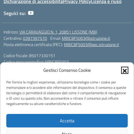
Dichiarazione di accessibilità
Privacy Policy
Licenza e riuso
Seguici su:
Indirizzo:
VIA CARAVAGGIO N. 1, 20851 LISSONE (MB)
Centralino:
0397397570
Email:
MBIC8F5003@istruzione.it
Posta elettronica certificata (PEC):
MBIC8F5003@pec.istruzione.it
Codice fiscale: 85017330151
Codice meccanografico:
MBIC8F5003
Codice Indice delle Pubbliche Amministrazioni (IPA): icli_108
Gestisci Consenso Cookie
Codice unico di fatturazione (CUF): UF78X1
Per fornire le migliori esperienze, utilizziamo tecnologie come i cookie per
memorizzare e/o accedere alle informazioni del dispositivo. Il consenso a queste
Powered by
tecnologie ci permetterà di elaborare dati come il comportamento di navigazione
o ID unici su questo sito. Non acconsentire o ritirare il consenso può influire
negativamente su alcune caratteristiche e funzioni.
Accetta
Note legali