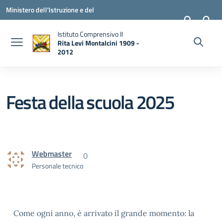
Vai ai contenuti
Vai al menu di navigazione
Vai al footer
Ministero dell'Istruzione e del
Merito
Istituto Comprensivo II
Rita Levi Montalcini 1909 -
2012
— Visita la pagina iniziale della scuola
Festa della scuola 2025
Webmaster
0
Personale tecnico
Come ogni anno, è arrivato il grande momento: la